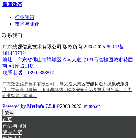
新闻动态
行业资讯
技术与测评
联系我们
广东致强信息技术有限公司 版权所有 2008-2025
粤ICP备
18145373号
地址：广东省佛山市禅城区岭南大道北131号碧桂园城市花园
南区1座1211房
联系电话：13902388810
广东致强信息技术有限公司 ，
粤港澳大湾区智能制造系统集成服务
商
。主营商用电脑、服务器存储、网络安全产品及技术服务等，助力
企业智能化改造。
Powered by
MetInfo 7.5.0
©2008-2026
mituo.cn
繁体
首页
产品与服务
解决方案