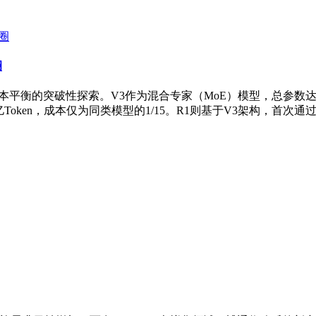
圈
效率与成本平衡的突破性探索。V3作为混合专家（MoE）模型，总参
亿Token，成本仅为同类模型的1/15。R1则基于V3架构，首